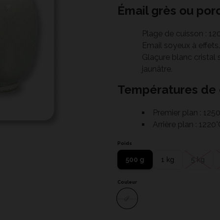
Émail grès ou por
Plage de cuisson : 12
Email soyeux à effets.
Glaçure blanc cristal s
jaunâtre.
Températures de c
Premier plan : 125
Arrière plan : 1220
Poids
500 g
1 kg
5 kg
Couleur