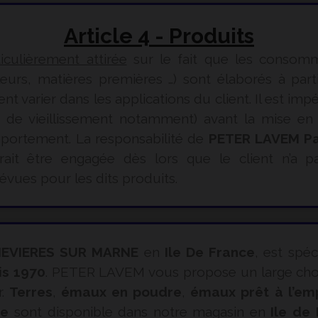
Article 4 - Produits
ticulièrement attirée
sur le fait que les consom
eurs, matières premières …) sont élaborés à part
varier dans les applications du client. Il est impéra
ts de vieillissement notamment) avant la mise en
omportement. La responsabilité de
PETER LAVEM Pa
ait être engagée dès lors que le client n’a pa
vues pour les dits produits.
EVIERES SUR MARNE
en
Ile De France
, est spéc
is 1970
. PETER LAVEM vous propose un large choix
r.
Terres
,
émaux en poudre
,
émaux prêt à l’em
ue
sont disponible dans notre magasin en
Ile de