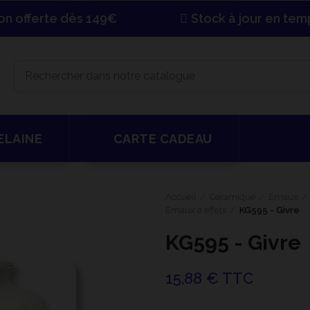
son offerte dès 149€
Stock à jour en tem
ELAINE
CARTE CADEAU
Accueil
Céramique
Émaux
Emaux a effets
KG595 - Givre
KG595 - Givre
15,88 € TTC