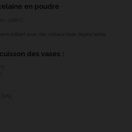
celaine en poudre
00 - 1260°C
emi-brillant avec des cristaux irisés, légère teinte
uisson des vases :
0°C
°C
25 kg