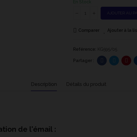
En Stock
AJOUTER AU P
Comparer
Ajouter à la l
Reférence:
KG595/05
Description
Détails du produit
tion de l'émail :