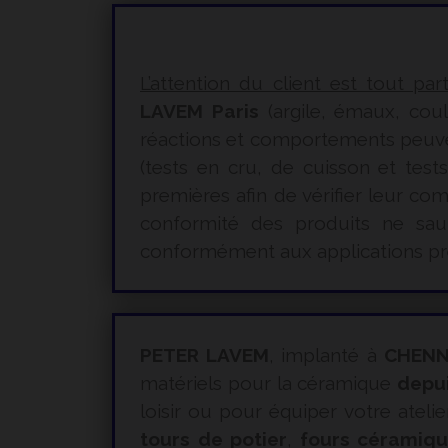
L’attention du client est tout par
LAVEM Paris
(argile, émaux, coul
réactions et comportements peuvent 
(tests en cru, de cuisson et tes
premières afin de vérifier leur c
conformité des produits ne saur
conformément aux applications pré
PETER LAVEM
, implanté à
CHENN
matériels pour la céramique
depu
loisir ou pour équiper votre atelie
tours de potier
,
fours céramiq