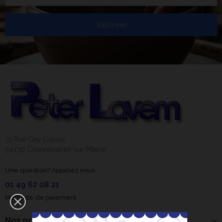
S’abonner
31 Rue Gay Lussac
94430 Chennevières-sur-Marne
Une question? Appelez nous
01 49 62 08 21
Méthode de paiement
Nos produits