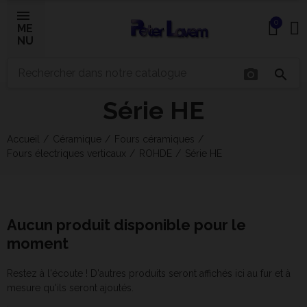
0
ME
NU
×
photo_camera
search
Série HE
Bonjour ! Je suis votre expert IA céramique.
Comment puis-je vous aider aujourd'hui ?
Accueil
Céramique
Fours céramiques
Fours électriques verticaux
ROHDE
Série HE
Aucun produit disponible pour le
moment
Restez à l'écoute ! D'autres produits seront affichés ici au fur et à
mesure qu'ils seront ajoutés.