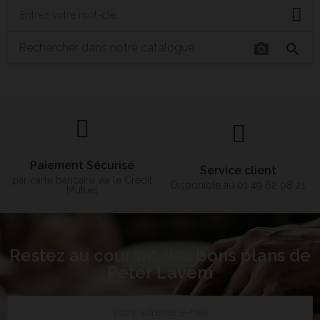
photo_camera
search
Paiement Sécurisé
Service client
par carte bancaire via le Crédit
Disponible au 01 49 62 08 21
Mutuel
Restez au courant des bons plans de
Peter Lavem