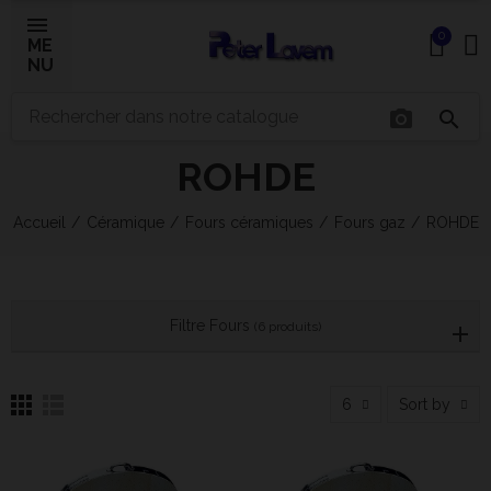
0
ME
NU
photo_camera
search
×
ROHDE
Bonjour ! Je suis votre expert IA céramique.
Comment puis-je vous aider aujourd'hui ?
Accueil
Céramique
Fours céramiques
Fours gaz
ROHDE
Filtre Fours
(6 produits)
6
Sort by