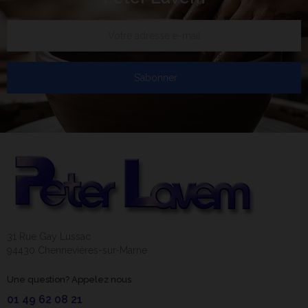
S’abonner
31 Rue Gay Lussac
94430 Chennevières-sur-Marne
Une question? Appelez nous
01 49 62 08 21