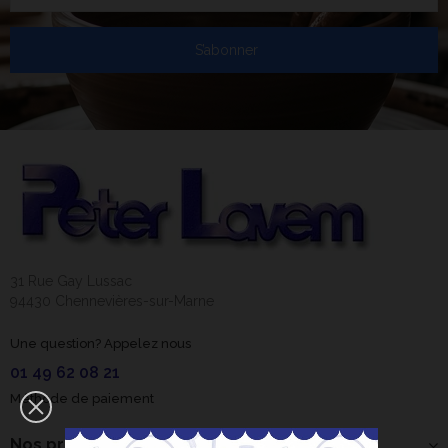
S’abonner
31 Rue Gay Lussac
94430 Chennevières-sur-Marne
Une question? Appelez nous
01 49 62 08 21
Méthode de paiement
Nos produits