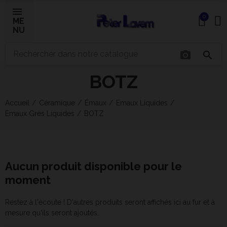
0
ME
NU
×
photo_camera
search
BOTZ
Bonjour ! Je suis votre expert IA céramique.
Comment puis-je vous aider aujourd'hui ?
Accueil
Céramique
Émaux
Emaux Liquides
Emaux Grès Liquides
BOTZ
Aucun produit disponible pour le
moment
Restez à l'écoute ! D'autres produits seront affichés ici au fur et à
mesure qu'ils seront ajoutés.