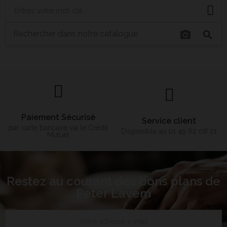
photo_camera
search
Paiement Sécurisé
Service client
par carte bancaire via le Crédit
Disponible au 01 49 62 08 21
Mutuel
Restez au courant des bons plans de
Peter Lavem