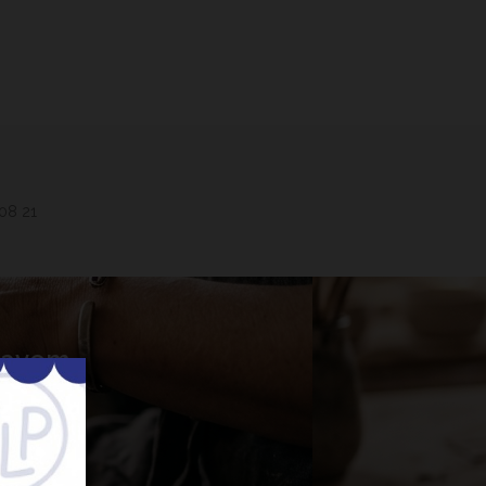
 08 21
 Lavem
nner