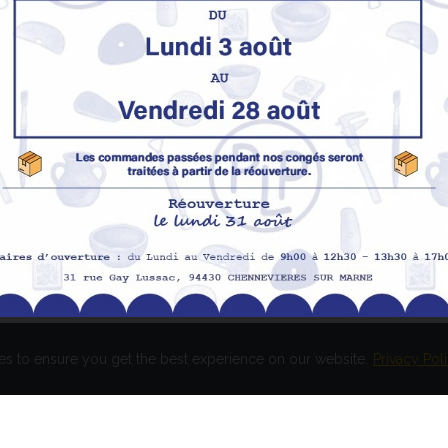
Nos produits
M
Promotions
In
pe
Nouveaux produits
H
Meilleures ventes
Av
Me
Me
es to ensure you get the best experience on our website.
Privacy Pol
és. Réalisation
EASY HIGH T