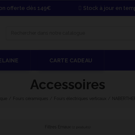
son offerte dès 149€
Stock à jour en tem
ELAINE
CARTE CADEAU
Accessoires
que
Fours céramiques
Fours électriques verticaux
NABERTHE
Filtres Emaux
(2 produits)