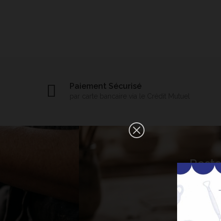
Paiement Sécurisé
par carte bancaire via le Crédit Mutuel
×
Reste
Bonjour ! Je suis votre expert IA
céramique. Comment puis-je vous
aider aujourd'hui ?