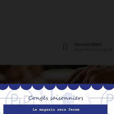
Service client
Disponible au 01 49 62
z au courant des bons plans de Peter
S’abo