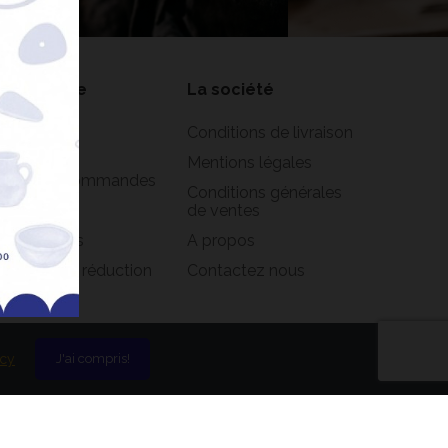
on compte
La société
formations
Conditions de livraison
rsonnelles
Mentions légales
istorique commandes
Conditions générales
oirs
de ventes
s adresses
A propos
s bons de réduction
Contactez nous
icy
J'ai compris!