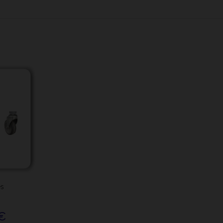
es
s
 €