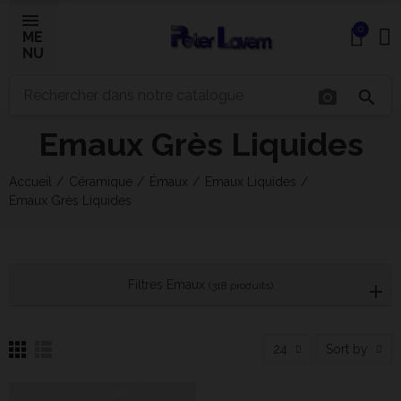
0
ME
NU
photo_camera
search
Emaux Grès Liquides
×
Accueil
Céramique
Émaux
Emaux Liquides
Emaux Grès Liquides
Bonjour ! Je suis votre expert IA céramique.
Comment puis-je vous aider aujourd'hui ?
Filtres Emaux
(318 produits)
24
Sort by