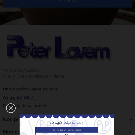
S’abonner
31 Rue Gay Lussac
94430 Chennevières-sur-Marne
Une question? Appelez nous
01 49 62 08 21
Méthode de paiement
Nos produits
Mon compte