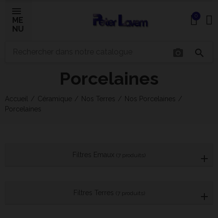
0
ME
NU
photo_camera
search
×
Porcelaines
Bonjour ! Je suis votre expert IA céramique.
Accueil
Céramique
Nos Terres
Nos Porcelaines
Comment puis-je vous aider aujourd'hui ?
Porcelaines
Filtres Emaux
(7 produits)
Filtres Terres
(7 produits)