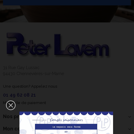
31 Rue Gay Lussac
94430 Chennevières-sur-Marne
Une question? Appelez nous
01 49 62 08 21
Méthode de paiement
Nos produits
Mon compte