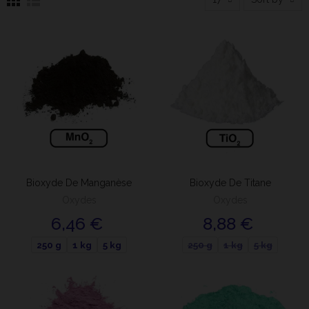
Bioxyde De Manganèse
Bioxyde De Titane
Oxydes
Oxydes
6,46 €
8,88 €
250 g
1 kg
5 kg
250 g
1 kg
5 kg