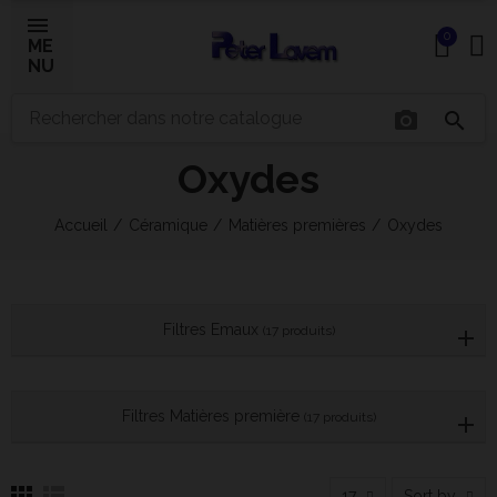
0
ME
NU
photo_camera
search
Oxydes
×
Accueil
Céramique
Matières premières
Oxydes
Bonjour ! Je suis votre expert IA céramique.
Comment puis-je vous aider aujourd'hui ?
Filtres Emaux
(17 produits)
Filtres Matières première
(17 produits)
17
Sort by