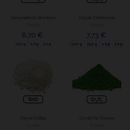
Carbonate De Strontium
Oxyde D'antimoine
Oxydes
Oxydes
6,70 €
7,73 €
250 g
1 kg
5 kg
100 g
250 g
1 kg
5 kg
Oxyde D'étain
Oxyde De Chrome
Oxydes
Oxydes