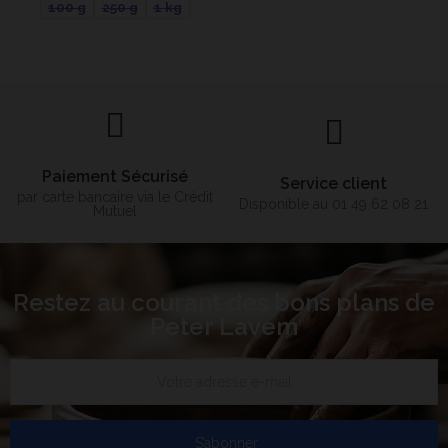
100 g
250 g
1 kg
Paiement Sécurisé
Service client
par carte bancaire via le Crédit
Disponible au 01 49 62 08 21
Mutuel
Restez au courant des bons plans de
Peter Lavem
S’abonner