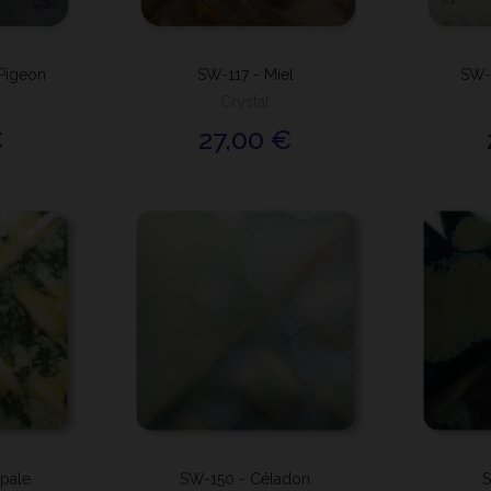
Pigeon
SW-117 - Miel
SW-1
Crystal
€
27,00 €
pale
SW-150 - Céladon
S