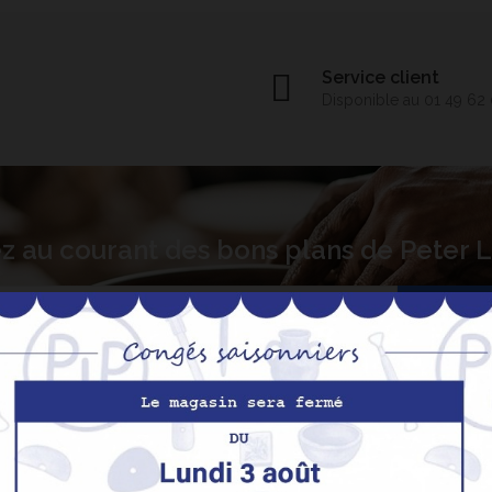
Service client
Disponible au 01 49 62
z au courant des bons plans de Peter
S’abo
Nos produits
M