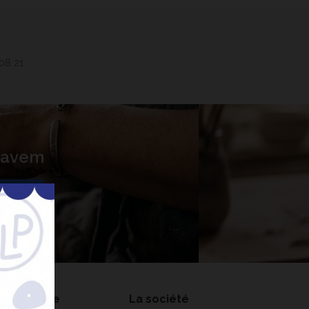
 08 21
 Lavem
nner
on compte
La société