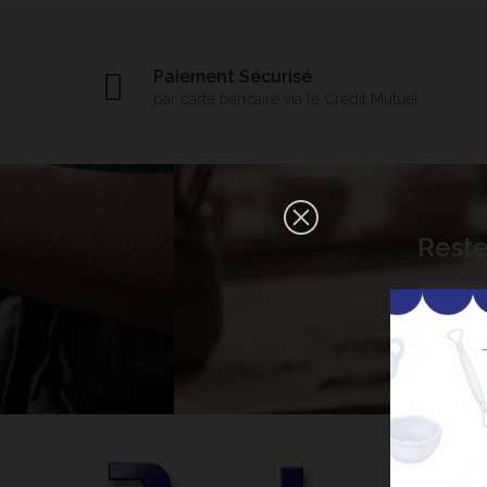
Paiement Sécurisé
par carte bancaire via le Crédit Mutuel
×
Reste
Bonjour ! Je suis votre expert IA
céramique. Comment puis-je vous
aider aujourd'hui ?