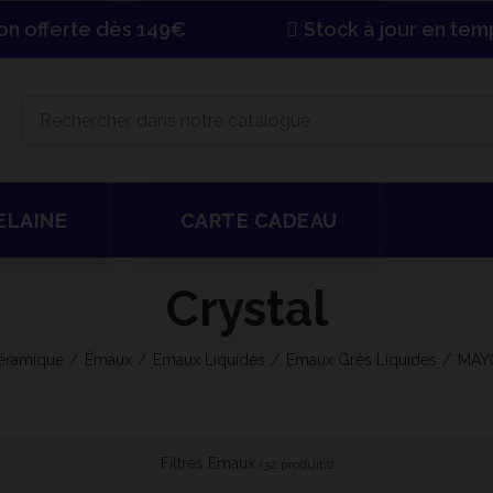
son offerte dès 149€
Stock à jour en tem
ELAINE
CARTE CADEAU
Crystal
éramique
Émaux
Emaux Liquides
Emaux Grès Liquides
MAY
Filtres Emaux
(32 produits)