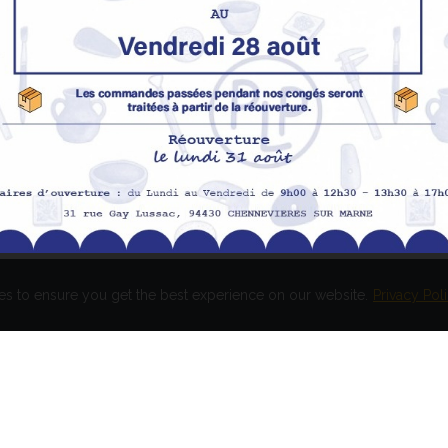
Promotions
In
pe
Nouveaux produits
H
Meilleures ventes
Av
Me
Me
es to ensure you get the best experience on our website.
Privacy Pol
és. Réalisation
EASY HIGH T