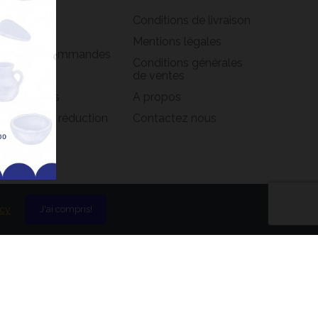
formations
Conditions de livraison
rsonnelles
Mentions légales
istorique commandes
Conditions générales
oirs
de ventes
s adresses
A propos
s bons de réduction
Contactez nous
icy
J'ai compris!