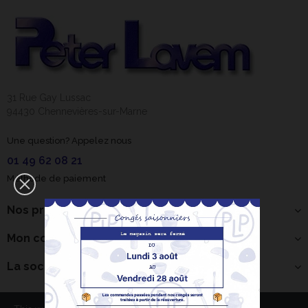
31 Rue Gay Lussac
94430 Chennevières-sur-Marne
Une question? Appelez nous
01 49 62 08 21
Méthode de paiement
Nos produits
Mon compte
La société
Bonjour ! Je suis
votre expert IA
céramique.
×
Comment puis-je