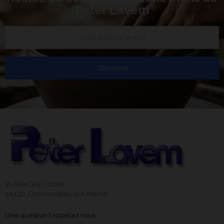
Peter Lavem
S’abonner
31 Rue Gay Lussac
94430 Chennevières-sur-Marne
Une question? Appelez nous