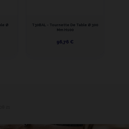
ble Ø
T30BAL - Tournette De Table Ø 300
T22B
Mm H100
96,76 €
 08 21