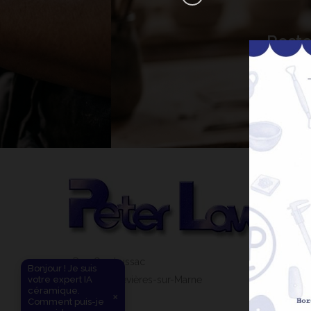
Reste
Bonjour ! Je suis votre expert IA
céramique. Comment puis-je vous
aider aujourd'hui ?
31 Rue Gay Lussac
Bonjour ! Je suis
votre expert IA
94430 Chennevières-sur-Marne
céramique.
×
Comment puis-je