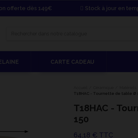
son offerte dès 149€
Stock à jour en tem
ELAINE
CARTE CADEAU
Accueil
Céramique
Matériels
T18HAC - Tournette de table Ø 
T18HAC - Tour
150
64,18 € TTC