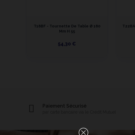
Ø 220
T18BF - Tournette De Table Ø 180
T22BA
Mm H 55
54,30 €
Paiement Sécurisé
par carte bancaire via le Crédit Mutuel
×