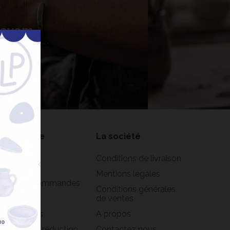
 Lavem
nner
on compte
La société
formations
Conditions de livraison
rsonnelles
Mentions légales
istorique commandes
Conditions générales
oirs
de ventes
s adresses
A propos
s bons de réduction
Contactez nous