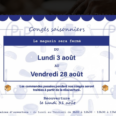
z au courant des bons plans de Peter
S’abo
Nos produits
M
Promotions
In
pe
Nouveaux produits
H
Meilleures ventes
Av
Me
Me