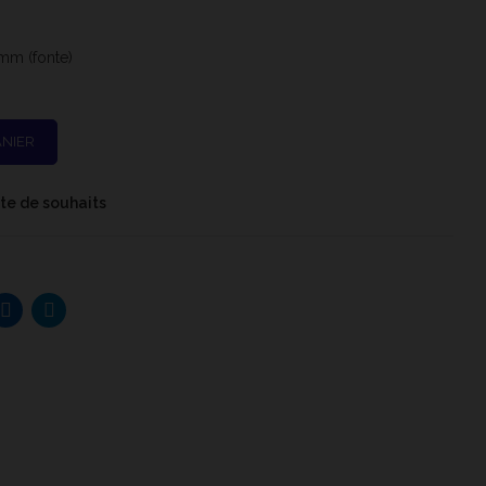
mm (fonte)
ANIER
iste de souhaits