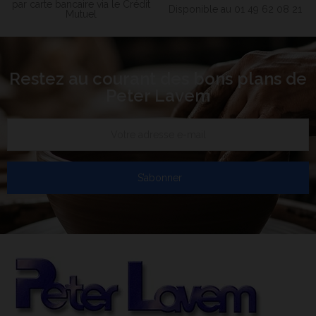
par carte bancaire via le Crédit
Disponible au 01 49 62 08 21
Mutuel
Restez au courant des bons plans de
Peter Lavem
S’abonner