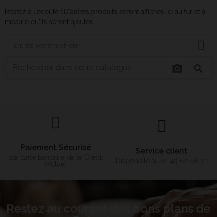
Restez à l'écoute ! D'autres produits seront affichés ici au fur et à
mesure qu'ils seront ajoutés.
photo_camera
search
Paiement Sécurisé
Service client
par carte bancaire via le Crédit
Disponible au 01 49 62 08 21
Mutuel
Restez au courant des bons plans de