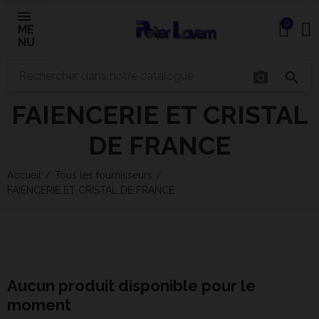
0
ME
NU
×
photo_camera
search
FAIENCERIE ET CRISTAL
Bonjour ! Je suis votre expert IA céramique.
Comment puis-je vous aider aujourd'hui ?
DE FRANCE
Accueil
Tous les fournisseurs
FAIENCERIE ET CRISTAL DE FRANCE
Aucun produit disponible pour le
moment