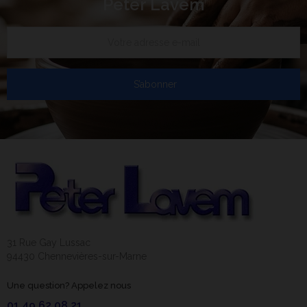
Peter Lavem
S’abonner
31 Rue Gay Lussac
94430 Chennevières-sur-Marne
Une question? Appelez nous
01 49 62 08 21