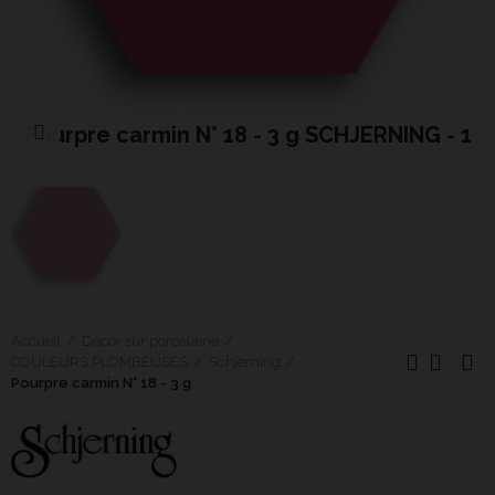
Pourpre carmin N° 18 - 3 g SCHJERNING - 1
Cliquer pour agrandir
Accueil
Décor sur porcelaine
COULEURS PLOMBEUSES
Schjerning
Pourpre carmin N° 18 - 3 g