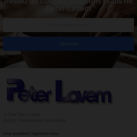
Restez au courant des bons plans de
Peter Lavem
S’abonner
31 Rue Gay Lussac
94430 Chennevières-sur-Marne
Une question? Appelez nous