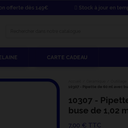
son offerte dès 149€
Stock à jour en tem
ELAINE
CARTE CADEAU
Accueil
Céramique
Outillage
10307 - Pipette de 60 ml avec b
10307 - Pipett
buse de 1,02
7,00 € TTC