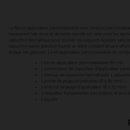
Le flacon applicateur personnalisable avec embout personnalisab
transparent très doux et de faible densité est idéal pour les appli
capuchon hermétique pour stocker les supports liquides sans les 
capuchon basse pression fournit un débit constant et sans efforts
émaux
, les glaçures. Le kit applicateur personnalisable se com
1 flacon applicateur personnalisable (60 ml)
1 connecteurs de capuchon d'applicateur perso
1 Verrous de capuchon hermétiques 1 capuchon
1 pointe de jauge de précision (Ø 0,81 mm)
1 embout de jauge d'applicateur (Ø 0,81 mm)
3 étiquettes transparentes inscriptibles et amovi
1 aiguille