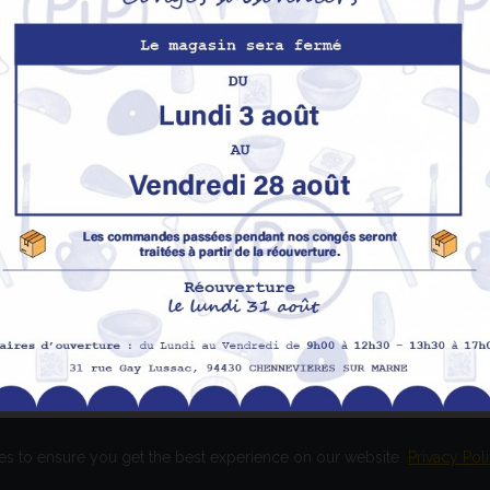
Nos produits
M
Promotions
In
pe
Nouveaux produits
H
Meilleures ventes
Av
Me
Me
es to ensure you get the best experience on our website.
Privacy Pol
és. Réalisation
EASY HIGH T