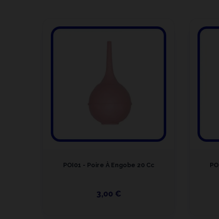
te De
POI01 - Poire À Engobe 20 Cc
PO
3,00 €