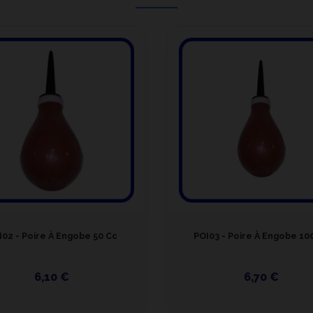
I02 - Poire À Engobe 50 Cc
POI03 - Poire À Engobe 10
6,10 €
6,70 €