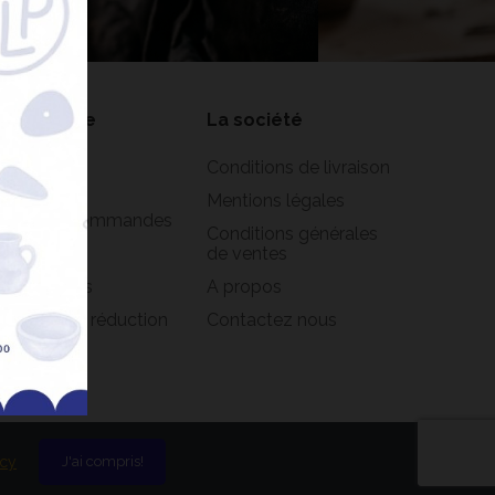
on compte
La société
formations
Conditions de livraison
rsonnelles
Mentions légales
istorique commandes
Conditions générales
oirs
de ventes
s adresses
A propos
s bons de réduction
Contactez nous
icy
J'ai compris!