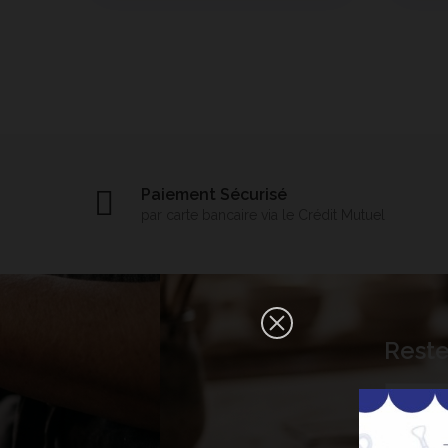
Paiement Sécurisé
par carte bancaire via le Crédit Mutuel
×
Reste
Bonjour ! Je suis votre expert IA
céramique. Comment puis-je vous
aider aujourd'hui ?