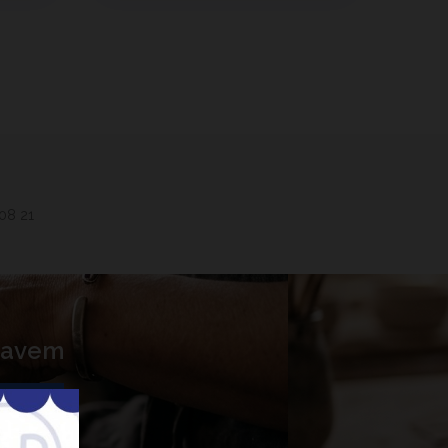
 08 21
 Lavem
nner