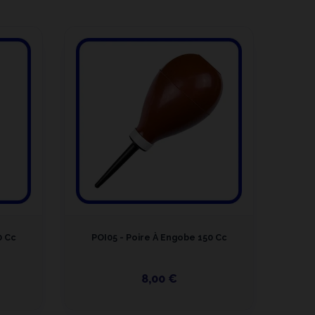
0 Cc
POI05 - Poire À Engobe 150 Cc
POI0
Avec
8,00 €