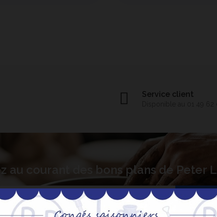
Service client
Disponible au 01 49 62
z au courant des bons plans de Peter
S’abo