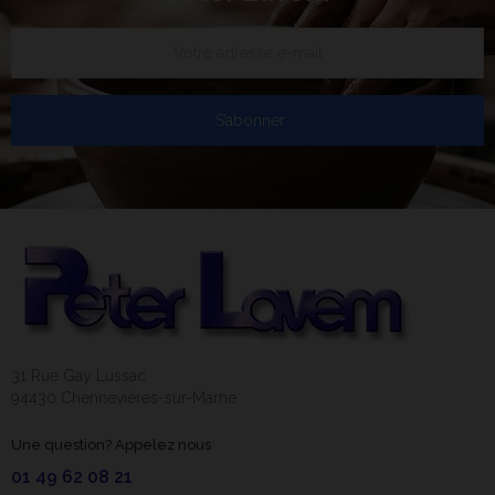
S’abonner
31 Rue Gay Lussac
94430 Chennevières-sur-Marne
Une question? Appelez nous
01 49 62 08 21