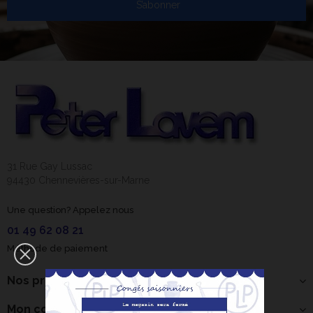
S’abonner
31 Rue Gay Lussac
94430 Chennevières-sur-Marne
Une question? Appelez nous
01 49 62 08 21
Méthode de paiement
Nos produits
Mon compte