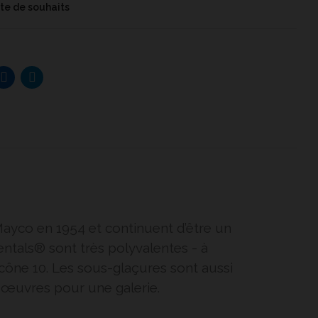
iste de souhaits
yco en 1954 et continuent d’être un
als® sont très polyvalentes - à
 cône 10. Les sous-glaçures sont aussi
es œuvres pour une galerie.