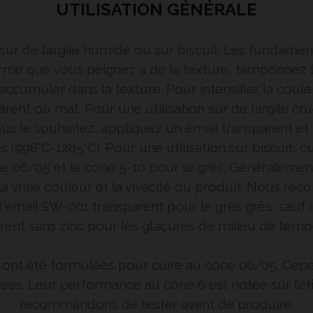
UTILISATION GÉNÉRALE
s sur de l’argile humide ou sur biscuit. Les fundam
forme que vous peignez a de la texture, tamponnez l
s’accumuler dans la texture. Pour intensifier la coule
rent ou mat. Pour une utilisation sur de l’argile cr
vous le souhaitez, appliquez un émail transparent et
s (998°C-1285°C). Pour une utilisation sur biscuit, 
ône 06/05 et le cône 5-10 pour le grès. Généralement
 la vraie couleur et la vivacité du produit. Nous r
l'émail SW-001 transparent pour le grès grès, sauf i
rent sans zinc pour les glaçures de milieu de temp
nt été formulées pour cuire au cône 06/05. Cepen
ées. Leur performance au cône 6 est notée sur l’é
recommandons de tester avant de produire.