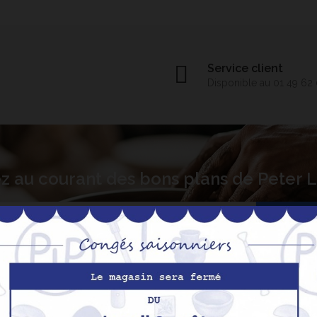
Service client
Disponible au 01 49 62
z au courant des bons plans de Peter
S’abo