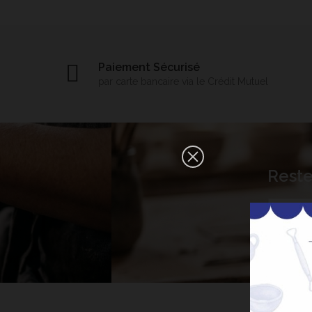
Paiement Sécurisé
par carte bancaire via le Crédit Mutuel
×
Reste
Bonjour ! Je suis votre expert IA
céramique. Comment puis-je vous
aider aujourd'hui ?