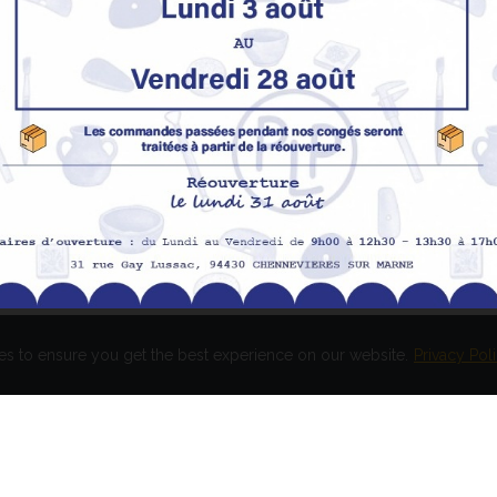
Nos produits
M
Promotions
In
pe
Nouveaux produits
H
Meilleures ventes
Av
Me
Me
es to ensure you get the best experience on our website.
Privacy Pol
és. Réalisation
EASY HIGH T