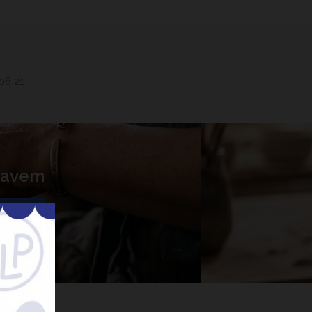
 08 21
 Lavem
nner