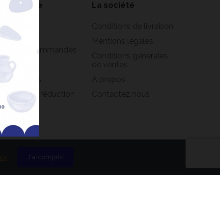
on compte
La société
formations
Conditions de livraison
rsonnelles
Mentions légales
istorique commandes
Conditions générales
oirs
de ventes
s adresses
A propos
s bons de réduction
Contactez nous
icy
J'ai compris!