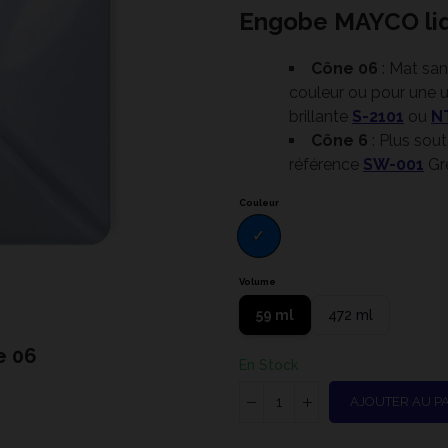
Engobe MAYCO li
Cône 06
: Mat san
couleur ou pour une ut
brillante
S-2101
ou
N
Cône 6
: Plus sou
référence
SW-001
Grè
Couleur
Volume
59 ml
472 ml
e 06
UG-00
En Stock
AJOUTER AU P