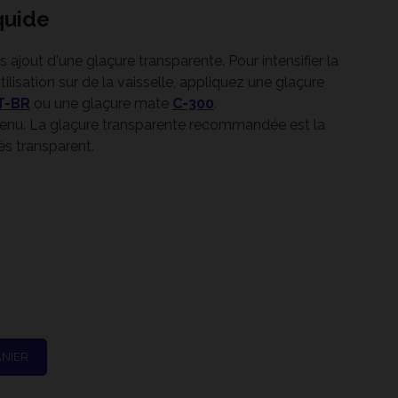
quide
s ajout d'une glaçure transparente. Pour intensifier la
ilisation sur de la vaisselle, appliquez une glaçure
T-BR
ou une glaçure mate
C-300
.
tenu. La glaçure transparente recommandée est la
s transparent.
3 - Cône 6
ANIER