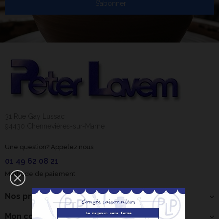
S’abonner
31 Rue Gay Lussac
94430 Chennevières-sur-Marne
Une question? Appelez nous
01 49 62 08 21
Méthode de paiement
Nos produits
Mon compte