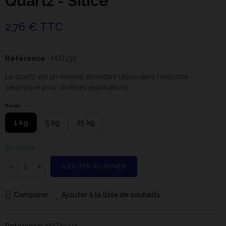
Quartz - Silice
2,76 € TTC
Référence
: MAT132
Le quartz est un minéral abondant utilisé dans l'industrie
céramique pour diverses applications
Poids
1 kg
5 kg
25 kg
En Stock
AJOUTER AU PANIER
Comparer
Ajouter à la liste de souhaits