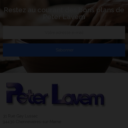
Restez au courant des bons plans de
Peter Lavem
S’abonner
31 Rue Gay Lussac
94430 Chennevières-sur-Marne