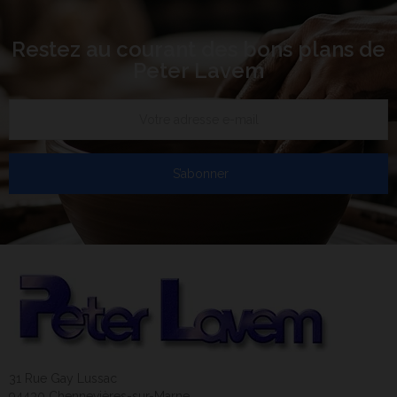
Restez au courant des bons plans de
Peter Lavem
S’abonner
31 Rue Gay Lussac
94430 Chennevières-sur-Marne