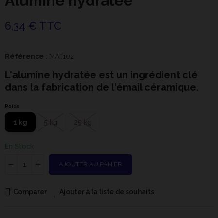
Alumine hydratée
6,34 € TTC
Référence
: MAT102
L'alumine hydratée est un ingrédient clé
dans la fabrication de l'émail céramique.
Poids
1 kg
5 kg
25 kg
En Stock
AJOUTER AU PANIER
Comparer
Ajouter à la liste de souhaits