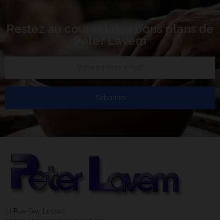
Restez au courant des bons plans de
Peter Lavem
S’abonner
31 Rue Gay Lussac