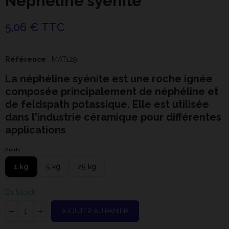
Néphéline syénite
5,06 € TTC
Référence
: MAT129
La néphéline syénite est une roche ignée
composée principalement de néphéline et
de feldspath potassique. Elle est utilisée
dans l'industrie céramique pour différentes
applications
Poids
1 kg
5 kg
25 kg
En Stock
AJOUTER AU PANIER