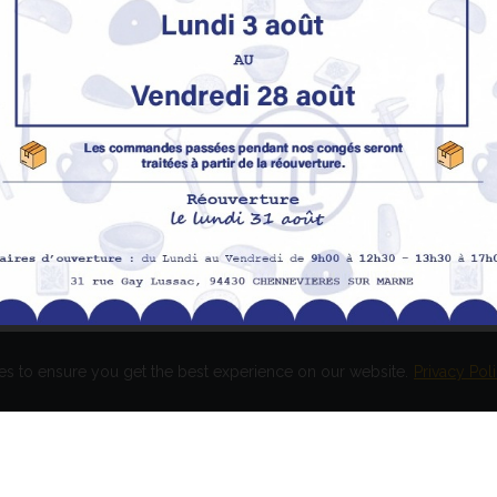
Nos produits
M
Promotions
In
pe
Nouveaux produits
H
Meilleures ventes
Av
Me
Me
es to ensure you get the best experience on our website.
Privacy Pol
és. Réalisation
EASY HIGH T