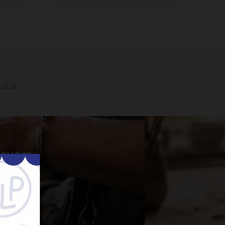
 08 21
 Lavem
nner