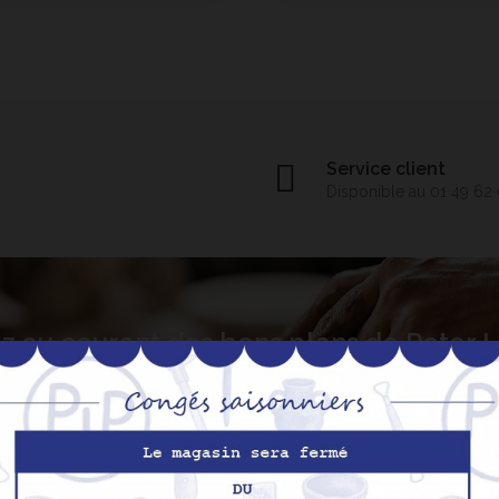
Service client
Disponible au 01 49 62
z au courant des bons plans de Peter
S’abo