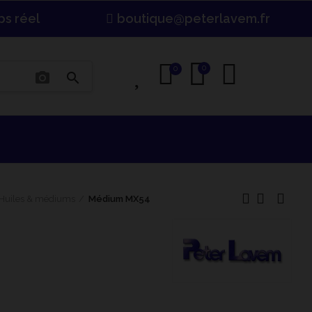
ps réel
boutique@peterlavem.fr
0
0
0
photo_camera
search
Huiles & médiums
Médium MX54