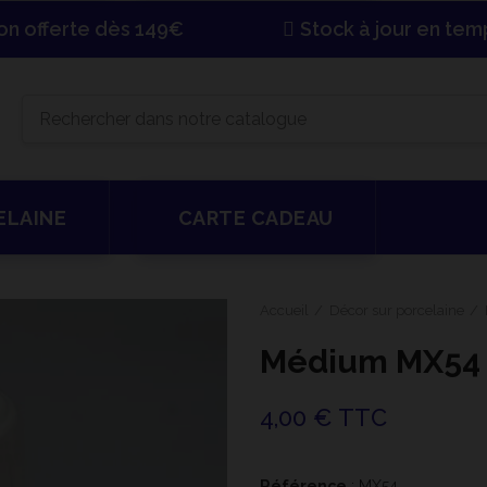
son offerte dès 149€
Stock à jour en tem
ELAINE
CARTE CADEAU
Accueil
Décor sur porcelaine
Médium MX54
4,00 € TTC
Référence
: MX54