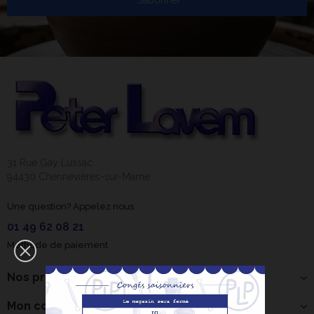
S’abonner
31 Rue Gay Lussac
94430 Chennevières-sur-Marne
Une question? Appelez nous
01 49 62 08 21
Méthode de paiement
Nos produits
Mon compte