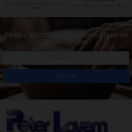
par carte bancaire via le Crédit
Disponible au 01 49 62 08 21
Mutuel
Restez au courant des bons plans de
Peter Lavem
S’abonner