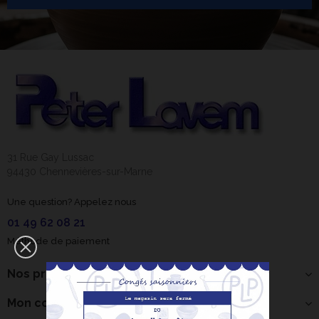
31 Rue Gay Lussac
94430 Chennevières-sur-Marne
Une question? Appelez nous
01 49 62 08 21
Méthode de paiement
Nos produits
Mon compte