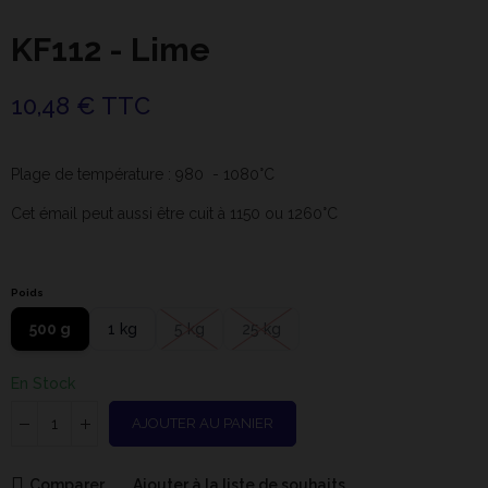
KF112 - Lime
10,48 € TTC
Plage de température : 980 - 1080°C
Cet émail peut aussi être cuit à 1150 ou 1260°C
Poids
500 g
1 kg
5 kg
25 kg
En Stock
AJOUTER AU PANIER
Comparer
Ajouter à la liste de souhaits