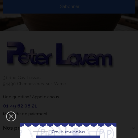
S’abonner
31 Rue Gay Lussac
94430 Chennevières-sur-Marne
Une question? Appelez nous
01 49 62 08 21
Méthode de paiement
Nos produits