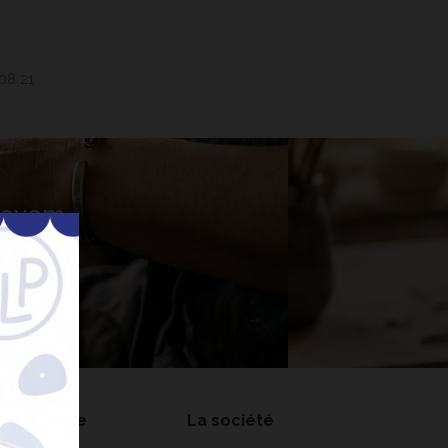
 08 21
 Lavem
nner
on compte
La société