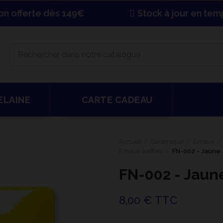
son offerte dès 149€
Stock à jour en tem
ELAINE
CARTE CADEAU
Accueil
Céramique
Émaux
Emaux à effets
FN-002 - Jaune
FN-002 - Jaun
8,00 € TTC