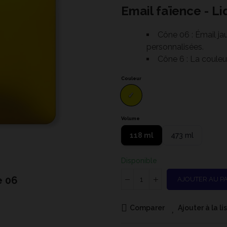
Email faïence - Li
Cône 06 : Émail ja
personnalisées.
Cône 6 : La couleur
Couleur
Volume
118 ml
473 ml
Disponible
e 06
FN-00
AJOUTER AU P
Comparer
Ajouter à la l