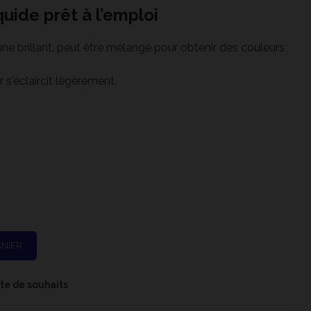
quide prêt à l’emploi
une brillant, peut être mélangé pour obtenir des
couleurs
 s'éclaircit légèrement.
2 - Cône 6
ANIER
iste de souhaits