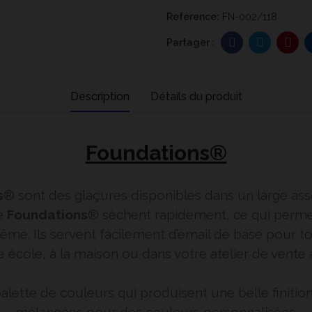
Reférence:
FN-002/118
Description
Détails du produit
Foundations®
s
® sont des glaçures disponibles dans un large ass
e
Foundations
® sèchent rapidement, ce qui perm
me. Ils servent facilement d’émail de base pour to
 école, à la maison ou dans votre atelier de vente a
lette de couleurs qui produisent une belle finition 