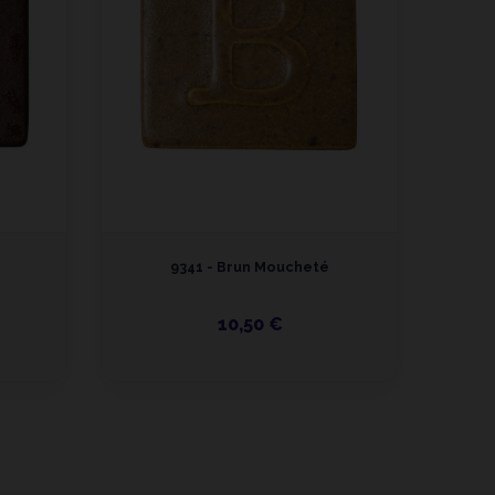
9341 - Brun Moucheté
9
10,50 €