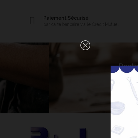
Paiement Sécurisé
par carte bancaire via le Crédit Mutuel
×
Reste
Bonjour ! Je suis votre expert IA
céramique. Comment puis-je vous
aider aujourd'hui ?