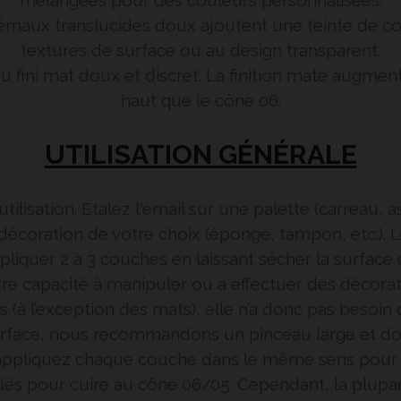
mélangées pour des couleurs personnalisées.
émaux translucides doux ajoutent une teinte de cou
textures de surface ou au design transparent.
ini mat doux et discret. La finition mate augmenter
haut que le cône 06.
UTILISATION GÉNÉRALE
lisation. Étalez l'émail sur une palette (carreau, ass
 décoration de votre choix (éponge, tampon, etc.)
liquer 2 à 3 couches en laissant sécher la surface
re capacité à manipuler ou à effectuer des décorat
tes (à l’exception des mats), elle n’a donc pas besoin
surface, nous recommandons un pinceau large et do
appliquez chaque couche dans le même sens pour 
és pour cuire au cône 06/05. Cependant, la plupar