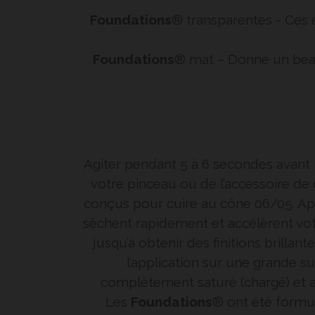
Foundations
® transparentes - Ces 
Foundations
® mat – Donne un beau f
Agiter pendant 5 à 6 secondes avant uti
votre pinceau ou de l’accessoire de
conçus pour cuire au cône 06/05. App
sèchent rapidement et accélèrent vot
jusqu’à obtenir des finitions brillan
l’application sur une grande 
complètement saturé (chargé) et 
Les
Foundations
® ont été formul