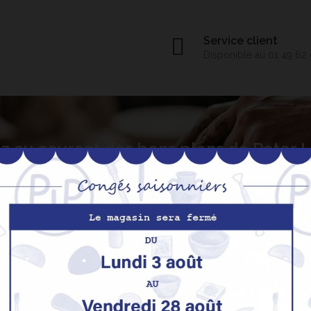
Service client
Disponible au 01 49 62
z au courant des bons plans de Peter
S’abo
Nos produits
M