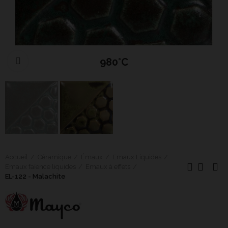
980°C
Cliquer pour agrandir
Accueil
Céramique
Émaux
Emaux Liquides
Emaux faïence liquides
Emaux à effets
EL-122 - Malachite