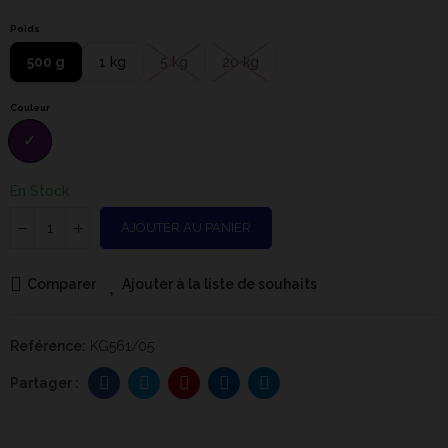
Poids
500 g
1 kg
5 kg
20 kg
Couleur
En Stock
AJOUTER AU PANIER
Comparer
Ajouter à la liste de souhaits
Reférence:
KG561/05