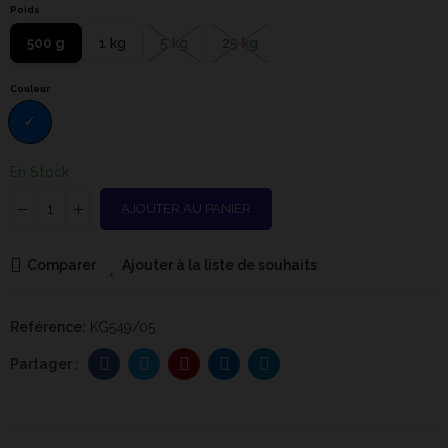
Poids
500 g
1 kg
5 kg
25 kg
Couleur
En Stock
AJOUTER AU PANIER
Comparer
Ajouter à la liste de souhaits
Reférence:
KG549/05