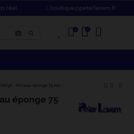
ps réel
boutique@peterlavem.fr
0
0
0
photo_camera
search
ODP56 - Pinceau éponge 75 mm
eau éponge 75