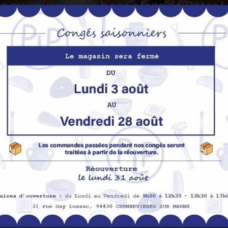
z au courant des bons plans de Peter
S’abo
Nos produits
M
Promotions
In
pe
Nouveaux produits
H
Meilleures ventes
Av
Me
Me