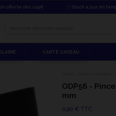
son offerte dès 149€
Stock à jour en tem
ELAINE
CARTE CADEAU
Accueil
Décor sur porcelaine
ODP56 - Pinc
mm
0,90 € TTC