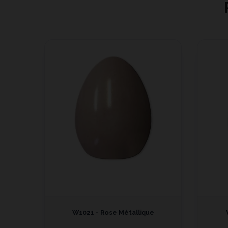
e
W1021 - Rose Métallique