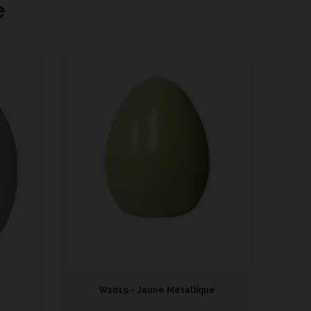
e
W1019 - Jaune Métallique
W1