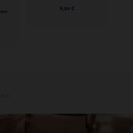
6,20 €
ique
 08 21