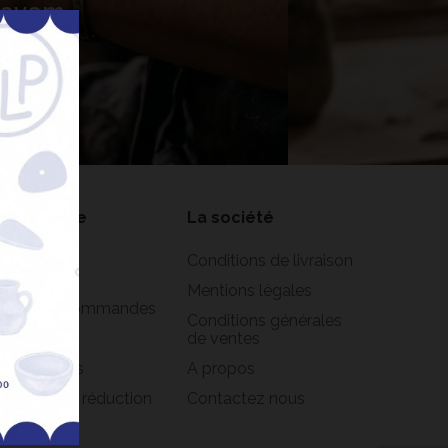
 Lavem
nner
on compte
La société
formations
Conditions de livraison
rsonnelles
Mentions légales
istorique commandes
Conditions générales
oirs
de ventes
s adresses
A propos
s bons de réduction
Contactez nous