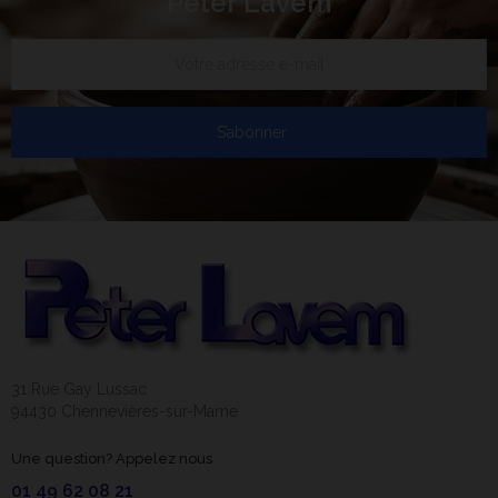
Peter Lavem
S’abonner
31 Rue Gay Lussac
94430 Chennevières-sur-Marne
Une question? Appelez nous
01 49 62 08 21