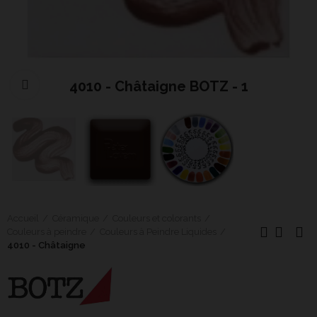
4010 - Châtaigne BOTZ - 1
Cliquer pour agrandir
Accueil
Céramique
Couleurs et colorants
Couleurs à peindre
Couleurs à Peindre Liquides
4010 - Châtaigne