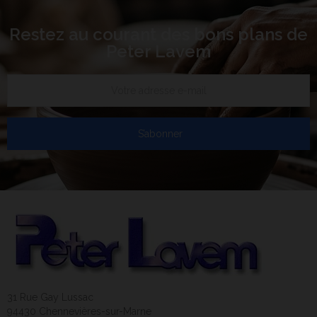
Restez au courant des bons plans de
Peter Lavem
S’abonner
31 Rue Gay Lussac
94430 Chennevières-sur-Marne