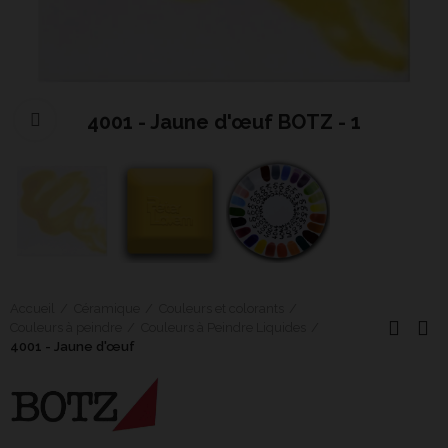
4001 - Jaune d'œuf BOTZ - 1
Cliquer pour agrandir
Accueil
Céramique
Couleurs et colorants
Couleurs à peindre
Couleurs à Peindre Liquides
4001 - Jaune d'œuf