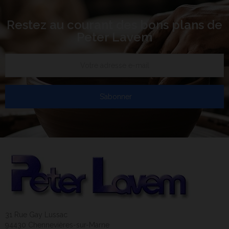
Restez au courant des bons plans de
Peter Lavem
S’abonner
31 Rue Gay Lussac
94430 Chennevières-sur-Marne