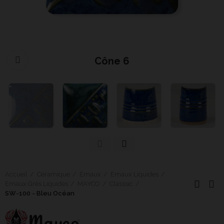
Cône 6
Cliquer pour agrandir
Accueil
Céramique
Émaux
Emaux Liquides
Emaux Grès Liquides
MAYCO
Classsic
SW-100 - Bleu Océan