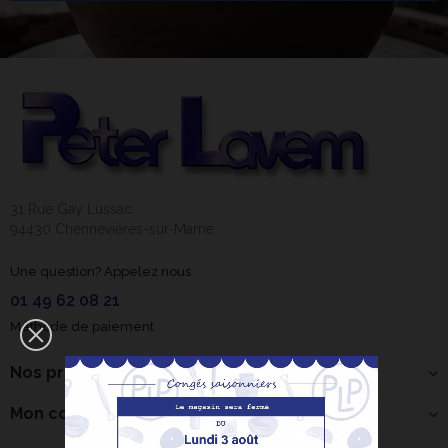
31 Rue Gay Lussac
94430 Chennevières-sur-Marne
Une question? Appelez nous
01 49 62 08 21
Méthode de paiement
Nos produits
Mon compte