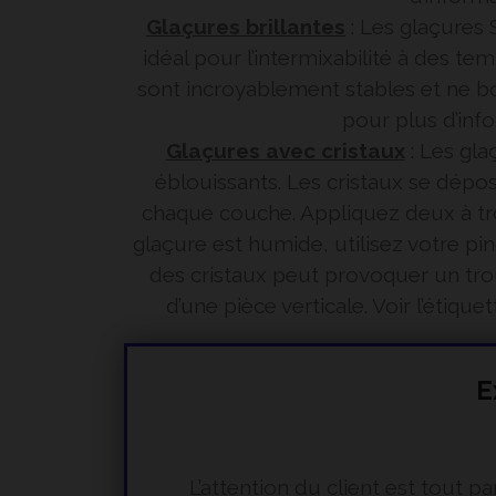
Glaçures brillantes
: Les glaçures 
idéal pour l’intermixabilité à des t
sont incroyablement stables et ne bo
pour plus d’inf
Glaçures avec cristaux
: Les gla
éblouissants. Les cristaux se dépo
chaque couche. Appliquez deux à troi
glaçure est humide, utilisez votre pin
des cristaux peut provoquer un trou
d’une pièce verticale. Voir l’étiq
E
L’attention du client est tout 