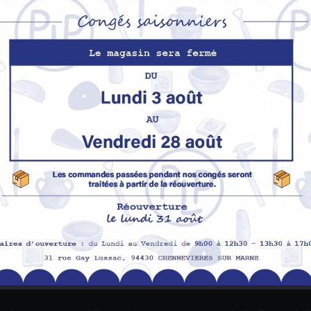
S’abo
Nos produits
M
Promotions
In
pe
Nouveaux produits
H
Meilleures ventes
Av
Me
Me