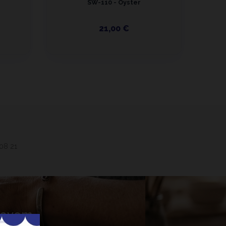
SW-110 - Oyster
21,00 €
 08 21
 Lavem