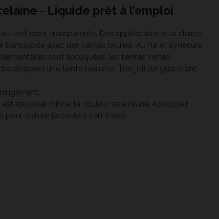
elaine - Liquide prêt à l’emploi
leu-vert semi-transparente. Des applications plus claires
ir translucide avec des teintes brunes. Au fur et à mesure
émentaires sont appliquées, les teintes vertes
éveloppent une teinte bleuâtre. Très joli sur grès blanc
changement.
l est appliqué mince, la couleur sera brune. Appliquez
s pour obtenir la couleur vert foncé.
ône 10
Cône 6 