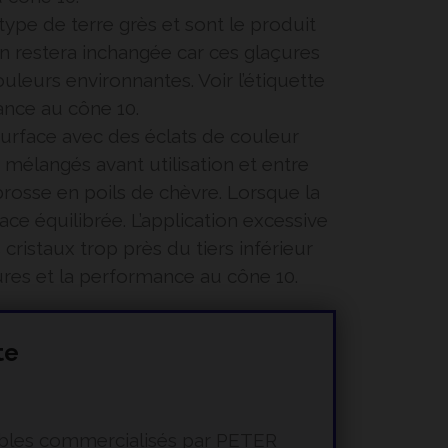
ype de terre grès et sont le produit
on restera inchangée car ces glaçures
leurs environnantes. Voir l’étiquette
ance au cône 10.
 surface avec des éclats de couleur
mélangés avant utilisation et entre
brosse en poils de chèvre. Lorsque la
ace équilibrée. L’application excessive
ristaux trop près du tiers inférieur
çures et la performance au cône 10.
te
mmables commercialisés par PETER