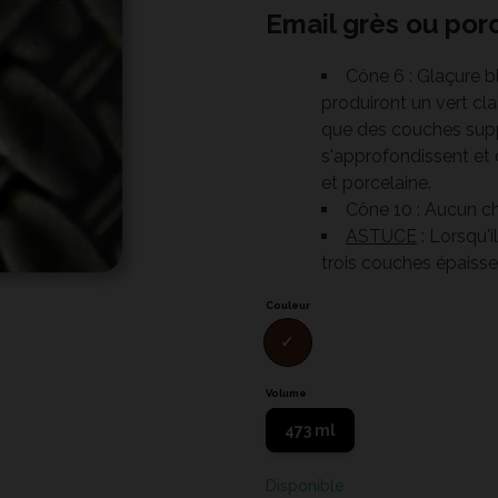
Email grès ou porc
Cône 6 : Glaçure b
produiront un vert cla
que des couches suppl
s'approfondissent et d
et porcelaine.
Cône 10 : Aucun 
ASTUCE
: Lorsqu'i
trois couches épaisse
Couleur
C
Volume
473 ml
Disponible