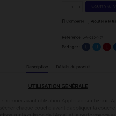
AJOUTER AU P
Comparer
Ajouter à la l
Reférence:
SW-120/473
Description
Détails du produit
UTILISATION GÉNÉRALE
en remuer avant utilisation. Appliquer sur biscuit.
z sécher chaque couche avant d’appliquer la couche s
tions sur la cuisson de l'émail et la performance a