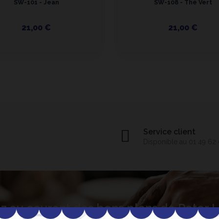
SW-101 - Jean
SW-108 - Thé Vert
21,00 €
21,00 €
Service client
Disponible au 01 49 62
z au courant des bons plans de Peter