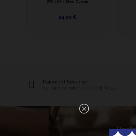
SW-100 - Bleu Océan
24,00 €
Paiement Sécurisé
par carte bancaire via le Crédit Mutuel
×
Reste
Bonjour ! Je suis votre expert IA