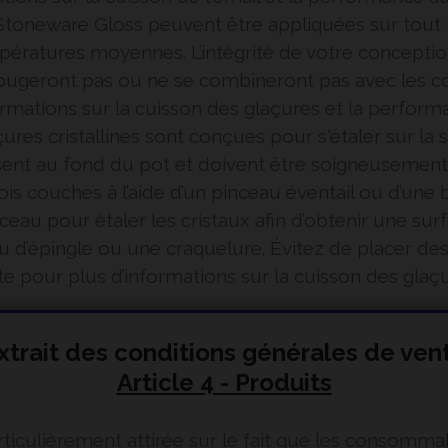
Stoneware Gloss peuvent être appliquées sur tout t
empératures moyennes. L’intégrité de votre concepti
ugeront pas ou ne se combineront pas avec les cou
ormations sur la cuisson des glaçures et la perform
çures cristallines sont conçues pour s'étaler sur la
sent au fond du pot et doivent être soigneusement 
s couches à l’aide d’un pinceau éventail ou d’une 
ceau pour étaler les cristaux afin d’obtenir une surf
 d’épingle ou une craquelure. Évitez de placer des c
uette pour plus d’informations sur la cuisson des gla
xtrait des conditions générales de ven
Article 4 - Produits
particulièrement attirée sur le fait que les conso