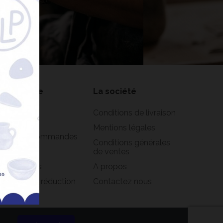
nner
on compte
La société
formations
Conditions de livraison
rsonnelles
Mentions légales
istorique commandes
Conditions générales
oirs
de ventes
s adresses
A propos
s bons de réduction
Contactez nous