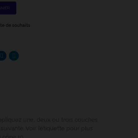
ANIER
iste de souhaits
 Appliquez une, deux ou trois couches
uivante. Voir l’étiquette pour plus
u cône 10.