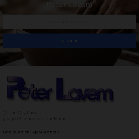
Peter Lavem
S’abonner
31 Rue Gay Lussac
94430 Chennevières-sur-Marne
Une question? Appelez nous