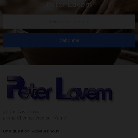
Peter Lavem
S’abonner
31 Rue Gay Lussac
94430 Chennevières-sur-Marne
Une question? Appelez nous