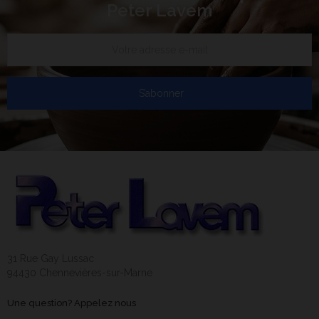
Peter Lavem
S’abonner
31 Rue Gay Lussac
94430 Chennevières-sur-Marne
Une question? Appelez nous