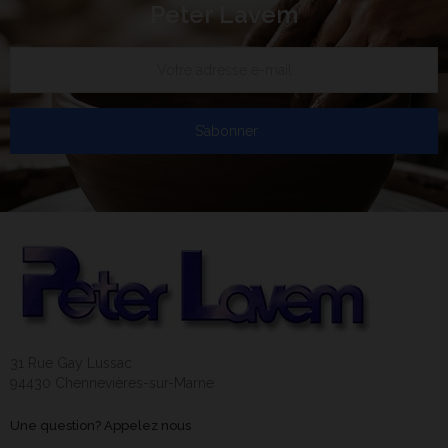
Peter Lavem
S’abonner
31 Rue Gay Lussac
94430 Chennevières-sur-Marne
Une question? Appelez nous