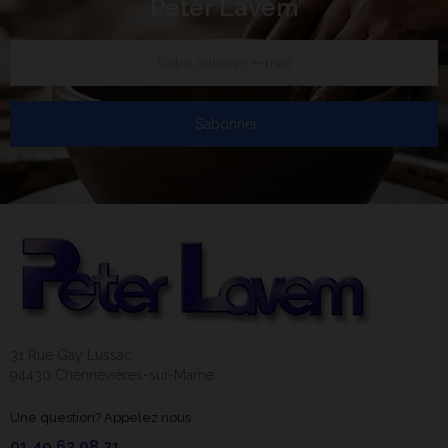
Peter Lavem
S’abonner
31 Rue Gay Lussac
94430 Chennevières-sur-Marne
Une question? Appelez nous
01 49 62 08 21