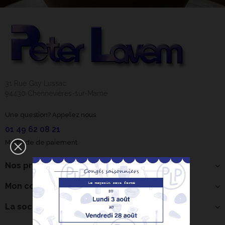
31 Rue Gay Lussac
94430 Chennevières-sur-Marne
Une question? Appelez nous
01 49 62 08 21
Méthode de paiement
Nos produits
Mon compte
La société
Bonjour ! Je suis
votre expert IA
céramique.