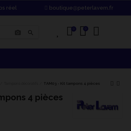
ps réel
boutique@peterlavem.fr
0
0
0
photo_camera
search
Tampons décoratifs
TAM03 - Kit tampons 4 pièces
ampons 4 pièces