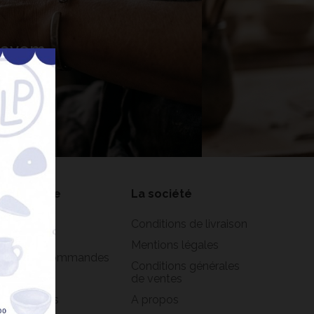
 Lavem
nner
on compte
La société
formations
Conditions de livraison
rsonnelles
Mentions légales
istorique commandes
Conditions générales
oirs
de ventes
s adresses
A propos