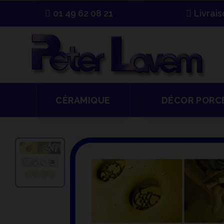
01 49 62 08 21
Livrai
CÉRAMIQUE
DÉCOR PORC