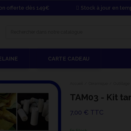
son offerte dès 149€
Stock à jour en tem
ELAINE
CARTE CADEAU
Accueil
Céramique
Outillage
TAM03 - Kit t
7,00 € TTC
En Stock