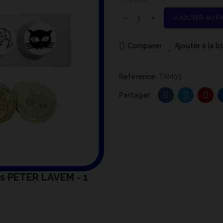
AJOUTER AU P
Comparer
Ajouter à la l
Reférence:
TAM03
es PETER LAVEM - 1