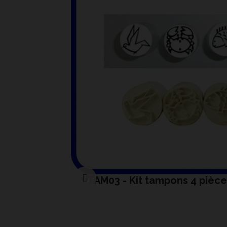
TAM03 - Kit tampons 4 pièc
Cliquer pour agrandir