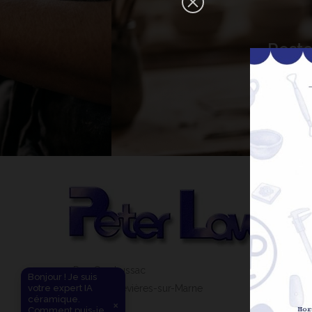
×
Reste
Bonjour ! Je suis votre expert IA
céramique. Comment puis-je vous
aider aujourd'hui ?
31 Rue Gay Lussac
Bonjour ! Je suis
votre expert IA
94430 Chennevières-sur-Marne
céramique.
×
Comment puis-je