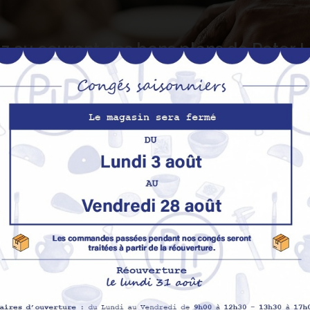
z au courant des bons plans de Peter
S’abo
Nos produits
M
Promotions
In
pe
Nouveaux produits
H
Meilleures ventes
Av
Me