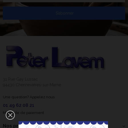
S’abonner
31 Rue Gay Lussac
94430 Chennevières-sur-Marne
Une question? Appelez nous
01 49 62 08 21
Méthode de paiement
Nos produits