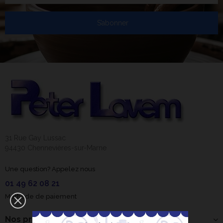
S’abonner
31 Rue Gay Lussac
94430 Chennevières-sur-Marne
Une question? Appelez nous
01 49 62 08 21
Méthode de paiement
Nos produits