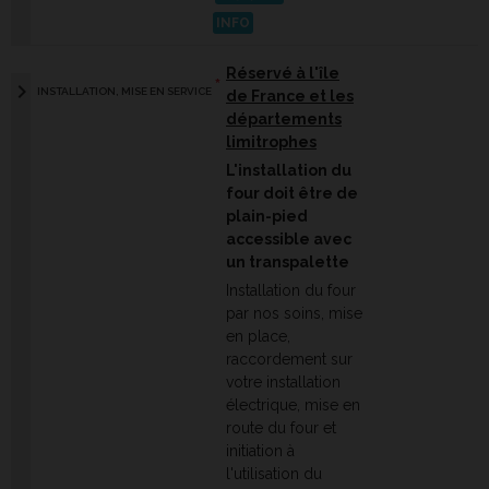
INFO
Réservé à l'île
*
chevron_right
INSTALLATION, MISE EN SERVICE
de France et les
départements
limitrophes
L'installation du
four doit être de
plain-pied
accessible avec
un transpalette
Installation du four
par nos soins, mise
en place,
raccordement sur
votre installation
électrique, mise en
route du four et
initiation à
l'utilisation du