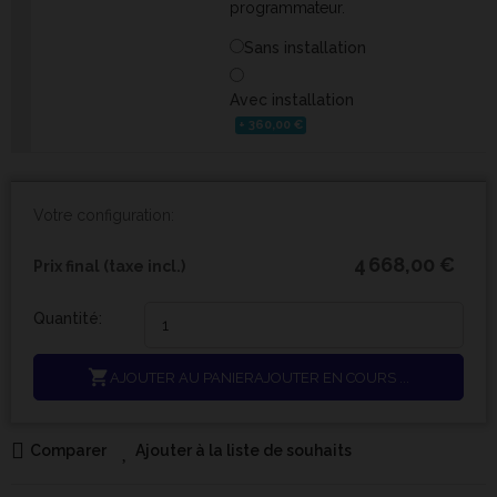
programmateur.
Sans installation
Avec installation
+ 360,00 €
Votre configuration:
4 668,00 €
Prix final (taxe incl.)
Quantité:

AJOUTER AU PANIER
AJOUTER EN COURS ...
Comparer
Ajouter à la liste de souhaits