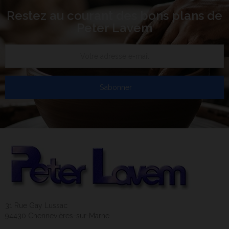
Restez au courant des bons plans de
Peter Lavem
S’abonner
31 Rue Gay Lussac
94430 Chennevières-sur-Marne