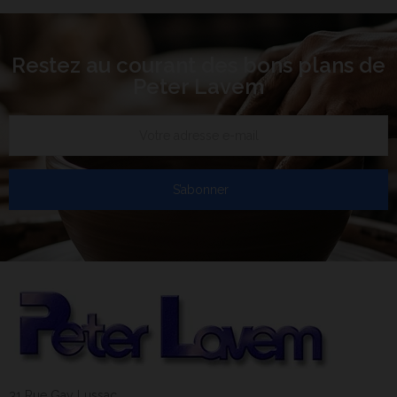
Restez au courant des bons plans de
Peter Lavem
S’abonner
31 Rue Gay Lussac