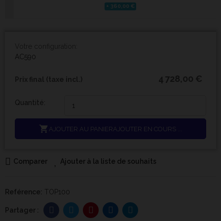
+ 360,00 €
Votre configuration:
AC590
4 728,00 €
Prix final (taxe incl.)
Quantité:

AJOUTER AU PANIER
AJOUTER EN COURS ...
Comparer
Ajouter à la liste de souhaits
Reférence:
TOP100