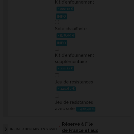
Kit d'enfournement
+ 222,12 €
INFO
Sole chauffante
+ 576,00 €
INFO
Kit d'enfournement
supplémentaire
+ 222,12 €
Jeu de résistances
+ 345,60 €
Jeu de résistances
avec sole
+ 422,40 €
Réservé à l'île
*
chevron_right
INSTALLATION, MISE EN SERVICE
de France et aux