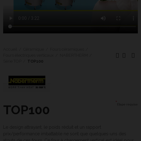
Accueil
Céramique
Fours céramiques
Fours électriques verticaux
NABERTHERM
Série TOP
TOP100
*
TOP100
Étape requise
Le design attrayant, le poids réduit et un rapport
prix/performance imbattable ne sont que quelques-uns des
atouts de ces fours. Ce four à chargement vertical est idéal pour