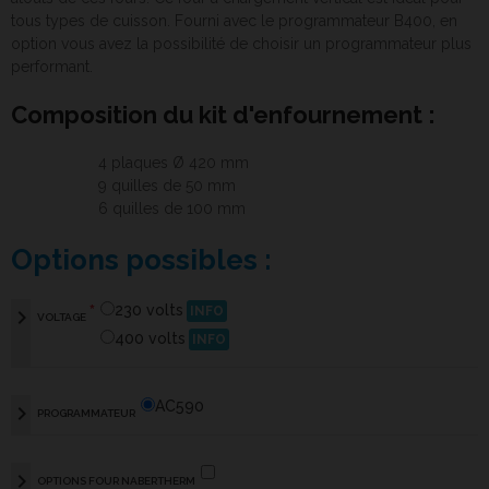
tous types de cuisson. Fourni avec le programmateur B400, en
option vous avez la possibilité de choisir un programmateur plus
performant.
Composition du kit d'enfournement :
4 plaques Ø 420 mm
9 quilles de 50 mm
6 quilles de 100 mm
Options possibles :
*
230 volts
INFO
chevron_right
VOLTAGE
400 volts
INFO
AC590
chevron_right
PROGRAMMATEUR
chevron_right
OPTIONS FOUR NABERTHERM