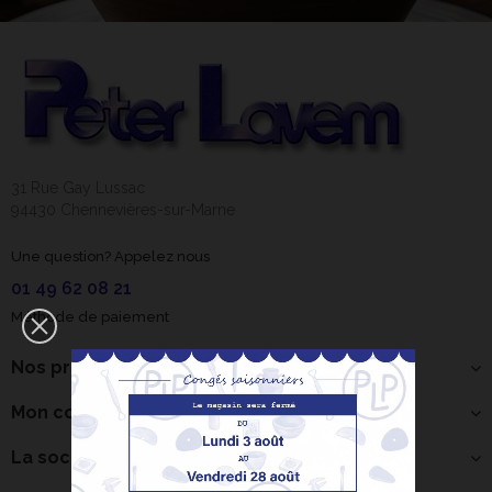
31 Rue Gay Lussac
94430 Chennevières-sur-Marne
Une question? Appelez nous
01 49 62 08 21
Méthode de paiement
Nos produits
Mon compte
La société
Bonjour ! Je suis
votre expert IA