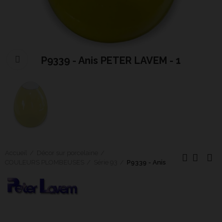
P9339 - Anis PETER LAVEM - 1
Cliquer pour agrandir
Accueil
Décor sur porcelaine
COULEURS PLOMBEUSES
Série 93
P9339 - Anis