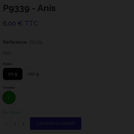
P9339 - Anis
6,00 € TTC
Référence
: P9339
Anis
Poids
20 g
100 g
Couleur
En Stock
AJOUTER AU PANIER